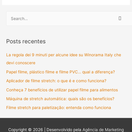
S
e
a
r
Posts recentes
c
h
La regola dei 9 minuti per alcune idee su Winorama Italy che
f
devi conoscere
o
Papel filme, plástico filme e filme PVC… qual a diferença?
r
Aplicador de filme stretch: o que é e como funciona?
:
Conheça 7 benefícios de utilizar papel filme para alimentos
Máquina de stretch automática: quais são os benefícios?
Filme stretch para paletização: entenda como funciona
Copyright © 2026 | Desenvolvido pela
Agência de Marketing