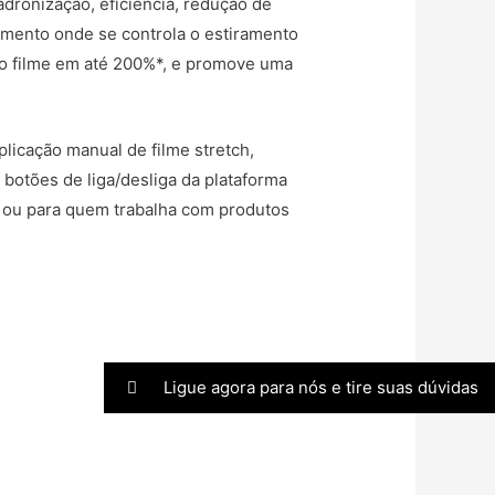
dronização, eficiência, redução de
amento onde se controla o estiramento
r o filme em até 200%*, e promove uma
plicação manual de filme stretch,
botões de liga/desliga da plataforma
s ou para quem trabalha com produtos
Ligue agora para nós e tire suas dúvidas