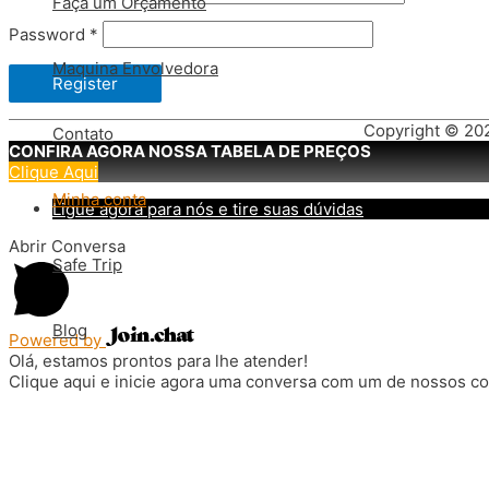
Faça um Orçamento
Password
*
Maquina Envolvedora
Register
Copyright © 202
Contato
CONFIRA AGORA NOSSA TABELA DE PREÇOS
Clique Aqui
Minha conta
Ligue agora para nós e tire suas dúvidas
Abrir Conversa
Safe Trip
Blog
Powered by
Olá, estamos prontos para lhe atender!
Clique aqui e inicie agora uma conversa com um de nossos co