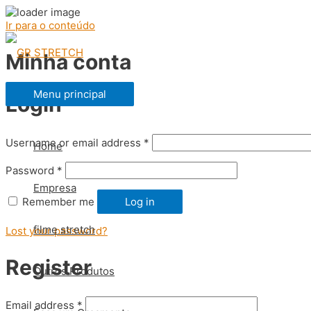
Ir para o conteúdo
Minha conta
Menu principal
Login
Username or email address
*
Home
Password
*
Empresa
Remember me
Log in
filme stretch
Lost your password?
Register
Outros Produtos
Email address
*